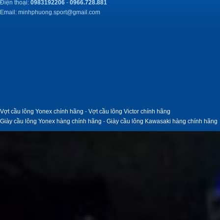
Điện thoại:
0983192206
-
0966.728.881
Email:
minhphuong.sport@gmail.com
Vợt cầu lông Yonex chính hãng
-
Vợt cầu lông Victor chính hãng
Giày cầu lông Yonex hàng chính hãng
-
Giày cầu lông Kawasaki hàng chính hãng