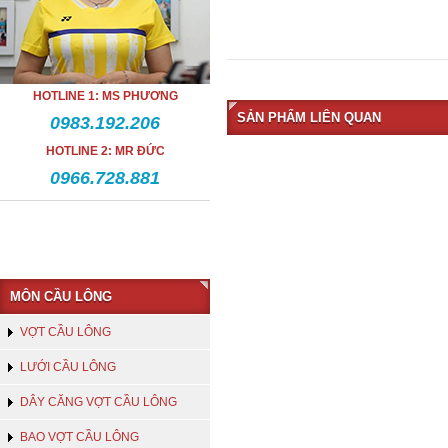
HOTLINE 1: MS PHƯƠNG
SẢN PHẨM LIÊN QUAN
0983.192.206
HOTLINE 2: MR ĐỨC
0966.728.881
MÔN CẦU LÔNG
VỢT CẦU LÔNG
LƯỚI CẦU LÔNG
DÂY CĂNG VỢT CẦU LÔNG
BAO VỢT CẦU LÔNG