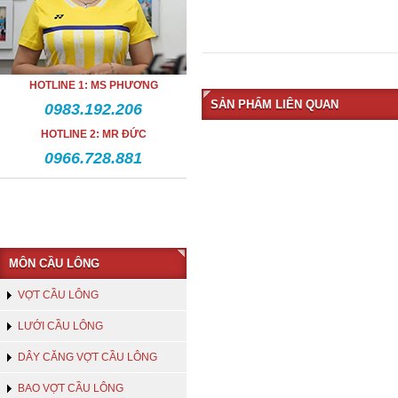
HOTLINE 1: MS PHƯƠNG
SẢN PHẨM LIÊN QUAN
0983.192.206
HOTLINE 2: MR ĐỨC
0966.728.881
MÔN CẦU LÔNG
VỢT CẦU LÔNG
LƯỚI CẦU LÔNG
DÂY CĂNG VỢT CẦU LÔNG
BAO VỢT CẦU LÔNG