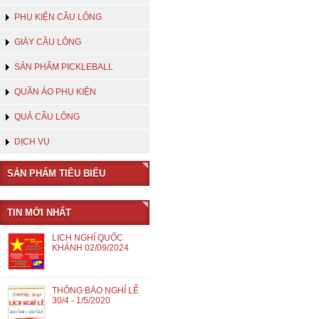
PHỤ KIỆN CẦU LÔNG
GIÀY CẦU LÔNG
SẢN PHẨM PICKLEBALL
QUẦN ÁO PHỤ KIỆN
QUẢ CẦU LÔNG
DỊCH VỤ
SẢN PHẨM TIÊU BIỂU
TIN MỚI NHẤT
LỊCH NGHỈ QUỐC
KHÁNH 02/09/2024
THÔNG BÁO NGHỈ LỄ
30/4 - 1/5/2020