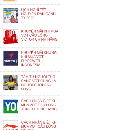
LỊCH NGHỈ TẾT
NGUYÊN ĐÁN CANH
TÝ 2020
KHUYẾN MÃI KHI MUA
VỢT CẦU LÔNG
VICTOR CHÍNH HÃNG
KHUYẾN MÃI KHỦNG
KHI MUA VỢT
FLYPOWER
INDONESIA
TÂM TƯ NGƯỜI THỢ
CĂNG VỢT CŨNG LÀ
NGƯỜI CHƠI CẦU
LÔNG
CÁCH NHẬN BIẾT KHI
MUA VỢT CẦU LÔNG
YONEX CHÍNH HÃNG
CÁCH NHẬN BIẾT KHI
MUA VỢT CẦU LÔNG