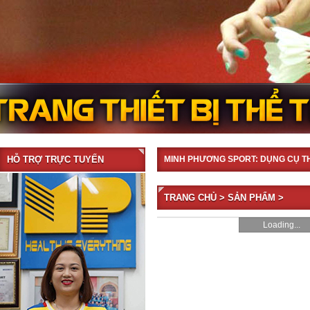
HỖ TRỢ TRỰC TUYẾN
MINH PHƯƠNG SPORT: DỤNG CỤ T
TRANG CHỦ
>
SẢN PHẨM
>
Loading...