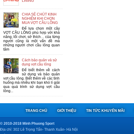
LINING
CHIA SẺ CHÚT KINH
NGHIỆM KHI CHỌN
MUA VỢT CẦU LÔNG
Để lựa chọn một cây
VỢT CẦU LÔNG phù hợp với khả
năng, lối chơi, sở thích… của từng
người cũng là một vấn đề mà
những người chơi cầu lông quan
tâm
Cách bảo quản và sử
dụng vợt cầu lông
Để biết thêm về cách
sử dụng và bảo quản
vợt cầu lông. Biết thêm về các tình
huống mà nhiều khi bạn khó lí giải
qua quá trình sử dụng vợt cầu
lông...
TRANG CHỦ
GIỚI THIỆU
TIN TỨC KHUYẾN MÃI
© 2010-2018 Minh Phuong Sport
Địa chỉ: 302 Lê Trọng Tấn- Thanh Xuân- Hà Nội