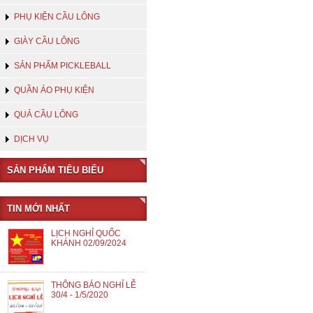
PHỤ KIỆN CẦU LÔNG
GIÀY CẦU LÔNG
SẢN PHẨM PICKLEBALL
QUẦN ÁO PHỤ KIỆN
QUẢ CẦU LÔNG
DỊCH VỤ
SẢN PHẨM TIÊU BIỂU
TIN MỚI NHẤT
LỊCH NGHỈ QUỐC
KHÁNH 02/09/2024
THÔNG BÁO NGHỈ LỄ
30/4 - 1/5/2020