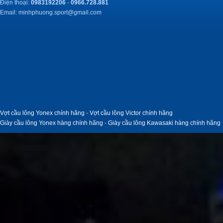
Điện thoại:
0983192206
-
0966.728.881
Email:
minhphuong.sport@gmail.com
Vợt cầu lông Yonex chính hãng
-
Vợt cầu lông Victor chính hãng
Giày cầu lông Yonex hàng chính hãng
-
Giày cầu lông Kawasaki hàng chính hãng