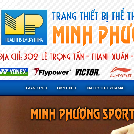
TRANG CHỦ
GIỚI THIỆU
TIN TỨC KHUYẾN MÃI