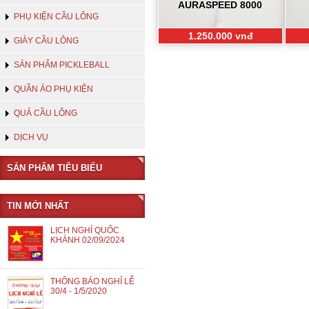
AURASPEED 8000
PHỤ KIỆN CẦU LÔNG
1.250.000 vnđ
GIÀY CẦU LÔNG
SẢN PHẨM PICKLEBALL
QUẦN ÁO PHỤ KIỆN
QUẢ CẦU LÔNG
DỊCH VỤ
SẢN PHẨM TIÊU BIỂU
TIN MỚI NHẤT
LỊCH NGHỈ QUỐC
KHÁNH 02/09/2024
THÔNG BÁO NGHỈ LỄ
30/4 - 1/5/2020