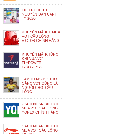
LỊCH NGHỈ TẾT
NGUYÊN ĐÁN CANH
TÝ 2020
KHUYẾN MÃI KHI MUA
VỢT CẦU LÔNG
VICTOR CHÍNH HÃNG
KHUYẾN MÃI KHỦNG
KHI MUA VỢT
FLYPOWER
INDONESIA
TÂM TƯ NGƯỜI THỢ
CĂNG VỢT CŨNG LÀ
NGƯỜI CHƠI CẦU
LÔNG
CÁCH NHẬN BIẾT KHI
MUA VỢT CẦU LÔNG
YONEX CHÍNH HÃNG
CÁCH NHẬN BIẾT KHI
MUA VỢT CẦU LÔNG