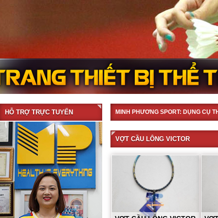
HỖ TRỢ TRỰC TUYẾN
MINH PHƯƠNG SPORT: DỤNG CỤ T
VỢT CẦU LÔNG VICTOR