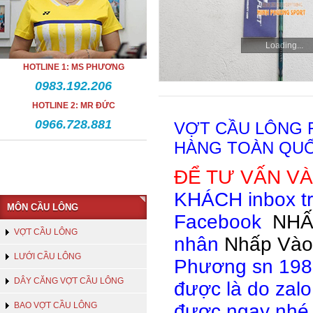
Loading...
HOTLINE 1: MS PHƯƠNG
0983.192.206
HOTLINE 2: MR ĐỨC
0966.728.881
VỢT CẦU LÔNG 
HÀNG TOÀN QUỐ
ĐỂ TƯ VẤN V
KHÁCH inbox tr
MÔN CẦU LÔNG
Facebook
NHẤ
VỢT CẦU LÔNG
nhân
Nhấp Vào
LƯỚI CẦU LÔNG
Phương sn 1981
DÂY CĂNG VỢT CẦU LÔNG
được là do zal
BAO VỢT CẦU LÔNG
được ngay nhé