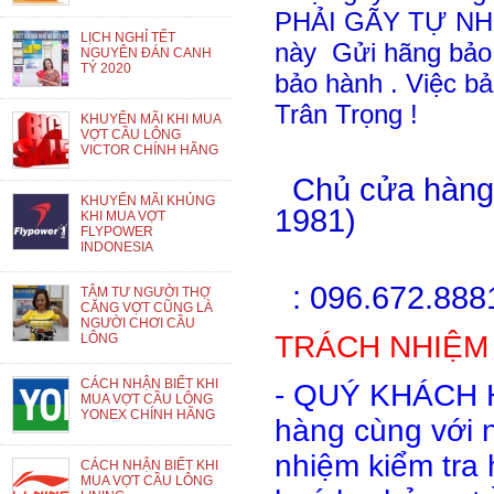
PHẢI GÃY TỰ NHI
LỊCH NGHỈ TẾT
này Gửi hãng bảo 
NGUYÊN ĐÁN CANH
TÝ 2020
bảo hành . Việc bả
Trân Trọng !
KHUYẾN MÃI KHI MUA
VỢT CẦU LÔNG
VICTOR CHÍNH HÃNG
Chủ
cửa
hàn
KHUYẾN MÃI KHỦNG
1981)
KHI MUA VỢT
FLYPOWER
INDONESIA
:
096.672.8881
TÂM TƯ NGƯỜI THỢ
CĂNG VỢT CŨNG LÀ
NGƯỜI CHƠI CẦU
TRÁCH NHIỆM 
LÔNG
CÁCH NHẬN BIẾT KHI
- QUÝ KHÁCH 
MUA VỢT CẦU LÔNG
YONEX CHÍNH HÃNG
hàng cùng với 
nhiệm kiểm tra
CÁCH NHẬN BIẾT KHI
MUA VỢT CẦU LÔNG