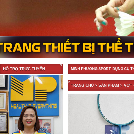
HỖ TRỢ TRỰC TUYẾN
MINH PHƯƠNG SPORT: DỤNG CỤ T
TRANG CHỦ
>
SẢN PHẨM
> VỢT 