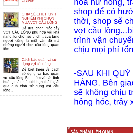
hoá hư hỏng, tr
LINING
shop để có hướ
CHIA SẺ CHÚT KINH
NGHIỆM KHI CHỌN
thời, shop sẽ c
MUA VỢT CẦU LÔNG
vợt cầu lông...b
Để lựa chọn một cây
VỢT CẦU LÔNG phù hợp với khả
năng, lối chơi, sở thích… của từng
trình vận chuy
người cũng là một vấn đề mà
những người chơi cầu lông quan
chịu mọi phí tổ
tâm
Cách bảo quản và sử
dụng vợt cầu lông
Để biết thêm về cách
-SAU KHI QUÝ
sử dụng và bảo quản
vợt cầu lông. Biết thêm về các tình
HÀNG. Bên giao
huống mà nhiều khi bạn khó lí giải
qua quá trình sử dụng vợt cầu
sẽ không chịu t
lông...
hỏng hóc, trầy x
SẢN PHẨM LIÊN QUAN