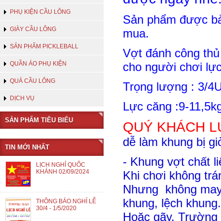
PHỤ KIỆN CẦU LÔNG
Sản phẩm được bảo
GIÀY CẦU LÔNG
mua.
SẢN PHẨM PICKLEBALL
Vợt đánh công thủ 
QUẦN ÁO PHỤ KIỆN
cho người chơi lự
QUẢ CẦU LÔNG
Trọng lượng : 3/
DỊCH VỤ
Lực căng :9-11,5k
SẢN PHẨM TIÊU BIỂU
QUÝ KHÁCH LƯ
dễ làm khung bị gi
TIN MỚI NHẤT
- Khung vợt chất l
LỊCH NGHỈ QUỐC
KHÁNH 02/09/2024
Khi chơi không trá
Nhưng không may 
khung, lệch khung.
THÔNG BÁO NGHỈ LỄ
30/4 - 1/5/2020
Hoặc gãy. Trường 