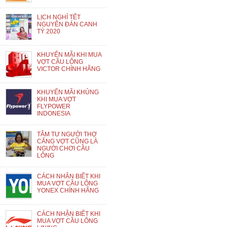
LỊCH NGHỈ TẾT
NGUYÊN ĐÁN CANH
TÝ 2020
KHUYẾN MÃI KHI MUA
VỢT CẦU LÔNG
VICTOR CHÍNH HÃNG
KHUYẾN MÃI KHỦNG
KHI MUA VỢT
FLYPOWER
INDONESIA
TÂM TƯ NGƯỜI THỢ
CĂNG VỢT CŨNG LÀ
NGƯỜI CHƠI CẦU
LÔNG
CÁCH NHẬN BIẾT KHI
MUA VỢT CẦU LÔNG
YONEX CHÍNH HÃNG
CÁCH NHẬN BIẾT KHI
MUA VỢT CẦU LÔNG