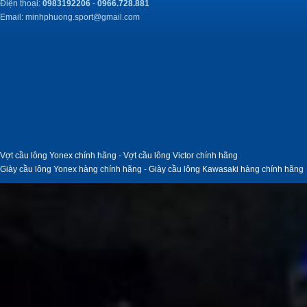
Điện thoại:
0983192206
-
0966.728.881
Email:
minhphuong.sport@gmail.com
Vợt cầu lông Yonex chính hãng
-
Vợt cầu lông Victor chính hãng
Giày cầu lông Yonex hàng chính hãng
-
Giày cầu lông Kawasaki hàng chính hãng