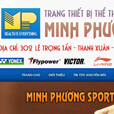
TRANG CHỦ
GIỚI THIỆU
TIN TỨC KHUYẾN MÃI