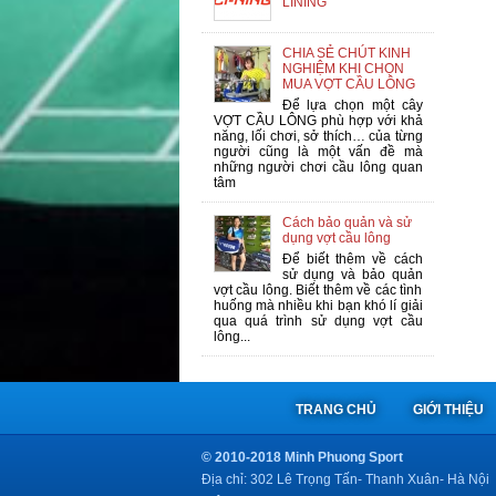
LINING
CHIA SẺ CHÚT KINH
NGHIỆM KHI CHỌN
MUA VỢT CẦU LÔNG
Để lựa chọn một cây
VỢT CẦU LÔNG phù hợp với khả
năng, lối chơi, sở thích… của từng
người cũng là một vấn đề mà
những người chơi cầu lông quan
tâm
Cách bảo quản và sử
dụng vợt cầu lông
Để biết thêm về cách
sử dụng và bảo quản
vợt cầu lông. Biết thêm về các tình
huống mà nhiều khi bạn khó lí giải
qua quá trình sử dụng vợt cầu
lông...
TRANG CHỦ
GIỚI THIỆU
© 2010-2018 Minh Phuong Sport
Địa chỉ: 302 Lê Trọng Tấn- Thanh Xuân- Hà Nội