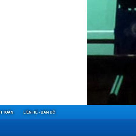
NH TOÁN
LIÊN HỆ - BẢN ĐỒ