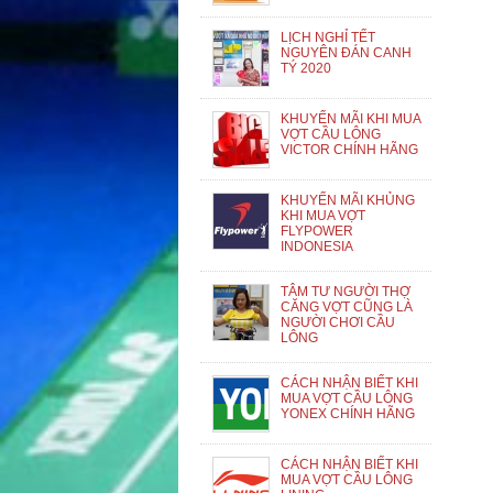
LỊCH NGHỈ TẾT
NGUYÊN ĐÁN CANH
TÝ 2020
KHUYẾN MÃI KHI MUA
VỢT CẦU LÔNG
VICTOR CHÍNH HÃNG
KHUYẾN MÃI KHỦNG
KHI MUA VỢT
FLYPOWER
INDONESIA
TÂM TƯ NGƯỜI THỢ
CĂNG VỢT CŨNG LÀ
NGƯỜI CHƠI CẦU
LÔNG
CÁCH NHẬN BIẾT KHI
MUA VỢT CẦU LÔNG
YONEX CHÍNH HÃNG
CÁCH NHẬN BIẾT KHI
MUA VỢT CẦU LÔNG