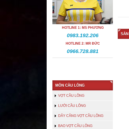
HOTLINE 1: MS PHƯƠNG
SẢN
0983.192.206
HOTLINE 2: MR ĐỨC
0966.728.881
MÔN CẦU LÔNG
VỢT CẦU LÔNG
LƯỚI CẦU LÔNG
DÂY CĂNG VỢT CẦU LÔNG
BAO VỢT CẦU LÔNG