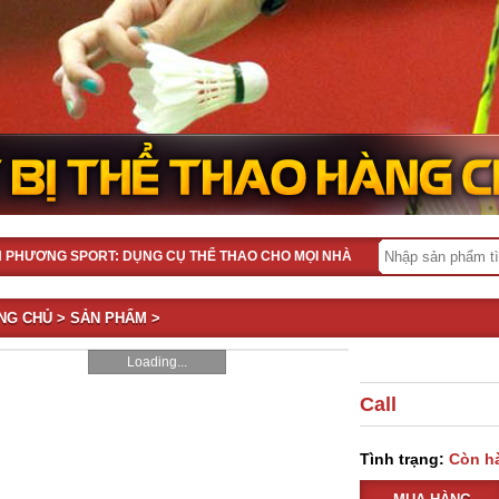
H PHƯƠNG SPORT: DỤNG CỤ THỂ THAO CHO MỌI NHÀ
NG CHỦ
>
SẢN PHẨM
>
Loading...
Call
Tình trạng:
Còn h