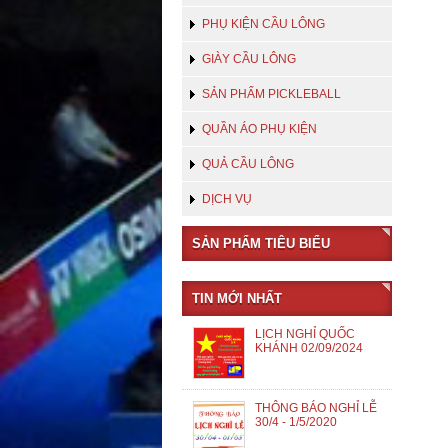
PHỤ KIỆN CẦU LÔNG
GIÀY CẦU LÔNG
SẢN PHẨM PICKLEBALL
QUẦN ÁO PHỤ KIỆN
QUẢ CẦU LÔNG
DỊCH VỤ
SẢN PHẨM TIÊU BIỂU
TIN MỚI NHẤT
LỊCH NGHỈ QUỐC
KHÁNH 02/09/2024
THÔNG BÁO NGHỈ LỄ
30/4 - 1/5/2020