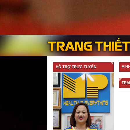
HỖ TRỢ TRỰC TUYẾN
MIN
TRA