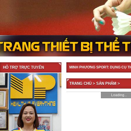
HỖ TRỢ TRỰC TUYẾN
MINH PHƯƠNG SPORT: DỤNG CỤ T
TRANG CHỦ
>
SẢN PHẨM
>
Loading...