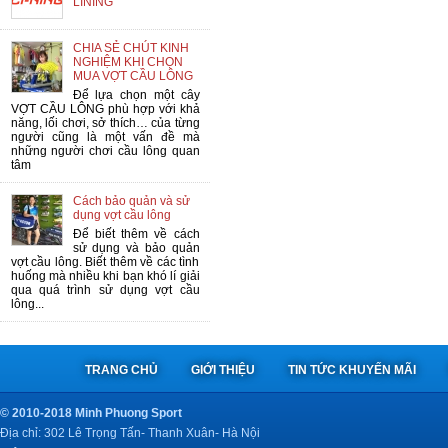
LINING
CHIA SẺ CHÚT KINH
NGHIỆM KHI CHỌN
MUA VỢT CẦU LÔNG
Để lựa chọn một cây
VỢT CẦU LÔNG phù hợp với khả
năng, lối chơi, sở thích… của từng
người cũng là một vấn đề mà
những người chơi cầu lông quan
tâm
Cách bảo quản và sử
dụng vợt cầu lông
Để biết thêm về cách
sử dụng và bảo quản
vợt cầu lông. Biết thêm về các tình
huống mà nhiều khi bạn khó lí giải
qua quá trình sử dụng vợt cầu
lông...
TRANG CHỦ
GIỚI THIỆU
TIN TỨC KHUYẾN MÃI
© 2010-2018 Minh Phuong Sport
Địa chỉ: 302 Lê Trọng Tấn- Thanh Xuân- Hà Nội