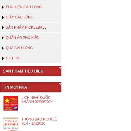
PHỤ KIỆN CẦU LÔNG
GIÀY CẦU LÔNG
SẢN PHẨM PICKLEBALL
QUẦN ÁO PHỤ KIỆN
QUẢ CẦU LÔNG
DỊCH VỤ
SẢN PHẨM TIÊU BIỂU
TIN MỚI NHẤT
LỊCH NGHỈ QUỐC
KHÁNH 02/09/2024
THÔNG BÁO NGHỈ LỄ
30/4 - 1/5/2020