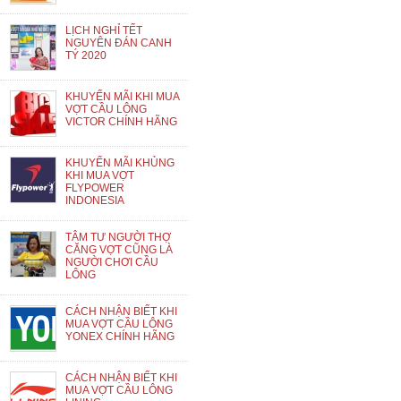
LỊCH NGHỈ TẾT
NGUYÊN ĐÁN CANH
TÝ 2020
KHUYẾN MÃI KHI MUA
VỢT CẦU LÔNG
VICTOR CHÍNH HÃNG
KHUYẾN MÃI KHỦNG
KHI MUA VỢT
FLYPOWER
INDONESIA
TÂM TƯ NGƯỜI THỢ
CĂNG VỢT CŨNG LÀ
NGƯỜI CHƠI CẦU
LÔNG
CÁCH NHẬN BIẾT KHI
MUA VỢT CẦU LÔNG
YONEX CHÍNH HÃNG
CÁCH NHẬN BIẾT KHI
MUA VỢT CẦU LÔNG