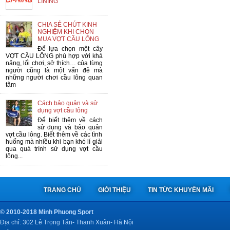
LINING
CHIA SẺ CHÚT KINH
NGHIỆM KHI CHỌN
MUA VỢT CẦU LÔNG
Để lựa chọn một cây
VỢT CẦU LÔNG phù hợp với khả
năng, lối chơi, sở thích… của từng
người cũng là một vấn đề mà
những người chơi cầu lông quan
tâm
Cách bảo quản và sử
dụng vợt cầu lông
Để biết thêm về cách
sử dụng và bảo quản
vợt cầu lông. Biết thêm về các tình
huống mà nhiều khi bạn khó lí giải
qua quá trình sử dụng vợt cầu
lông...
TRANG CHỦ
GIỚI THIỆU
TIN TỨC KHUYẾN MÃI
© 2010-2018 Minh Phuong Sport
Địa chỉ: 302 Lê Trọng Tấn- Thanh Xuân- Hà Nội