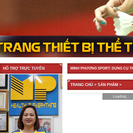
HỖ TRỢ TRỰC TUYẾN
MINH PHƯƠNG SPORT: DỤNG CỤ T
TRANG CHỦ
>
SẢN PHẨM
>
Loading...