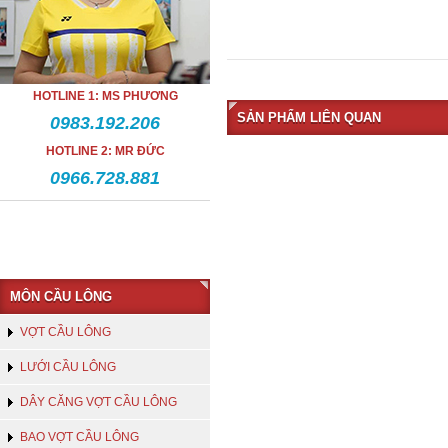
HOTLINE 1: MS PHƯƠNG
SẢN PHẨM LIÊN QUAN
0983.192.206
HOTLINE 2: MR ĐỨC
0966.728.881
MÔN CẦU LÔNG
VỢT CẦU LÔNG
LƯỚI CẦU LÔNG
DÂY CĂNG VỢT CẦU LÔNG
BAO VỢT CẦU LÔNG