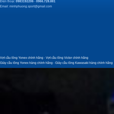
Điện thoại:
0983192206
-
0966.728.881
Email:
minhphuong.sport@gmail.com
Vợt cầu lông Yonex chính hãng
-
Vợt cầu lông Victor chính hãng
Giày cầu lông Yonex hàng chính hãng
-
Giày cầu lông Kawasaki hàng chính hãng