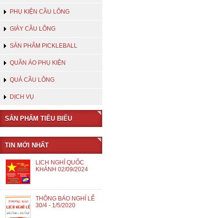
PHỤ KIỆN CẦU LÔNG
GIÀY CẦU LÔNG
SẢN PHẨM PICKLEBALL
QUẦN ÁO PHỤ KIỆN
QUẢ CẦU LÔNG
DỊCH VỤ
SẢN PHẨM TIÊU BIỂU
TIN MỚI NHẤT
LỊCH NGHỈ QUỐC
KHÁNH 02/09/2024
THÔNG BÁO NGHỈ LỄ
30/4 - 1/5/2020