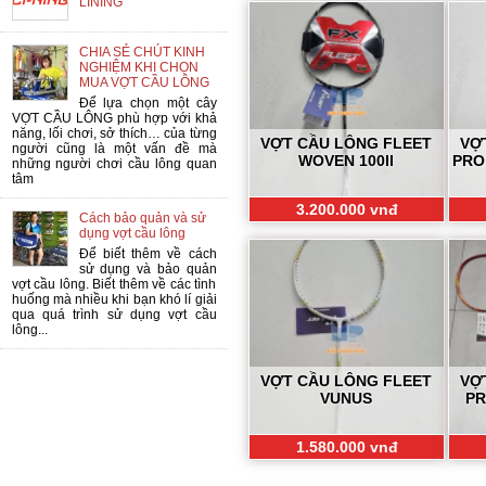
LINING
CHIA SẺ CHÚT KINH
NGHIỆM KHI CHỌN
MUA VỢT CẦU LÔNG
Để lựa chọn một cây
VỢT CẦU LÔNG phù hợp với khả
năng, lối chơi, sở thích… của từng
VỢT CẦU LÔNG FLEET
VỢ
người cũng là một vấn đề mà
WOVEN 100II
PRO
những người chơi cầu lông quan
tâm
3.200.000 vnđ
Cách bảo quản và sử
dụng vợt cầu lông
Để biết thêm về cách
sử dụng và bảo quản
vợt cầu lông. Biết thêm về các tình
huống mà nhiều khi bạn khó lí giải
qua quá trình sử dụng vợt cầu
lông...
VỢT CẦU LÔNG FLEET
VỢ
VUNUS
PR
1.580.000 vnđ