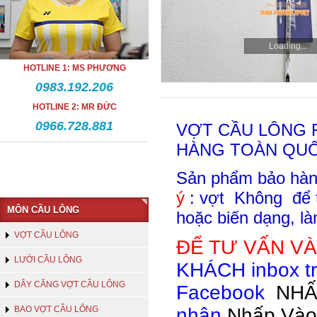
Loading...
HOTLINE 1: MS PHƯƠNG
0983.192.206
HOTLINE 2: MR ĐỨC
0966.728.881
VỢT CẦU LÔNG 
HÀNG TOÀN QUỐ
Sản phẩm bảo hành
ý
: vợt Không để 
MÔN CẦU LÔNG
hoặc biến dạng, l
VỢT CẦU LÔNG
ĐỂ TƯ VẤN V
LƯỚI CẦU LÔNG
KHÁCH inbox tr
DÂY CĂNG VỢT CẦU LÔNG
Facebook
NHẤ
BAO VỢT CẦU LÔNG
nhân
Nhấp Vào