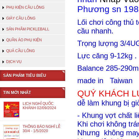
Phương sn 1981
PHỤ KIỆN CẦU LÔNG
GIÀY CẦU LÔNG
Lối chơi công thủ 
cầu nhanh.
SẢN PHẨM PICKLEBALL
QUẦN ÁO PHỤ KIỆN
Trọng lượng 3/4U
QUẢ CẦU LÔNG
Lực căng 9-12kg .
DỊCH VỤ
Balance 285-290
SẢN PHẨM TIÊU BIỂU
made in Taiwan
QUÝ KHÁCH L
TIN MỚI NHẤT
dễ làm khung bị gi
LỊCH NGHỈ QUỐC
KHÁNH 02/09/2024
- Khung vợt chất l
Khi chơi không trá
THÔNG BÁO NGHỈ LỄ
Nhưng không may 
30/4 - 1/5/2020