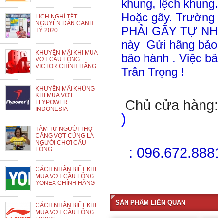
khung, lệch khung.
Hoặc gãy. Trường 
LỊCH NGHỈ TẾT
NGUYÊN ĐÁN CANH
PHẢI GÃY TỰ NHI
TÝ 2020
này Gửi hãng bảo 
KHUYẾN MÃI KHI MUA
bảo hành . Việc bả
VỢT CẦU LÔNG
VICTOR CHÍNH HÃNG
Trân Trọng !
KHUYẾN MÃI KHỦNG
KHI MUA VỢT
Chủ
cửa
hàng
FLYPOWER
INDONESIA
)
TÂM TƯ NGƯỜI THỢ
Mr
CĂNG VỢT CŨNG LÀ
NGƯỜI CHƠI CẦU
:
096.672.8881
LÔNG
CÁCH NHẬN BIẾT KHI
MUA VỢT CẦU LÔNG
YONEX CHÍNH HÃNG
SẢN PHẨM LIÊN QUAN
CÁCH NHẬN BIẾT KHI
MUA VỢT CẦU LÔNG