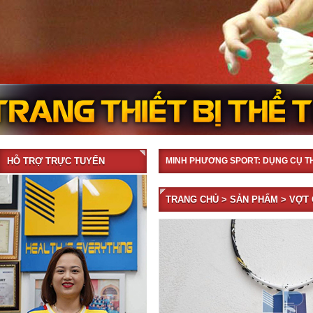
HỖ TRỢ TRỰC TUYẾN
MINH PHƯƠNG SPORT: DỤNG CỤ T
TRANG CHỦ
>
SẢN PHẨM
> VỢT 