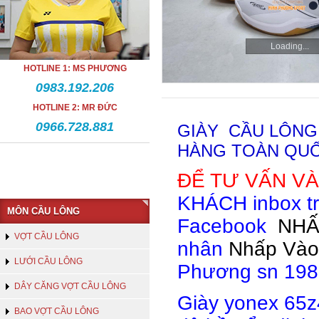
Loading...
HOTLINE 1: MS PHƯƠNG
0983.192.206
HOTLINE 2: MR ĐỨC
0966.728.881
GIÀY CẦU LÔNG
HÀNG TOÀN QUỐ
ĐỂ TƯ VẤN V
KHÁCH inbox tr
MÔN CẦU LÔNG
Facebook
NHẤ
VỢT CẦU LÔNG
nhân
Nhấp Vào
LƯỚI CẦU LÔNG
Phương sn 1981
DÂY CĂNG VỢT CẦU LÔNG
Giày yonex 65z
BAO VỢT CẦU LÔNG