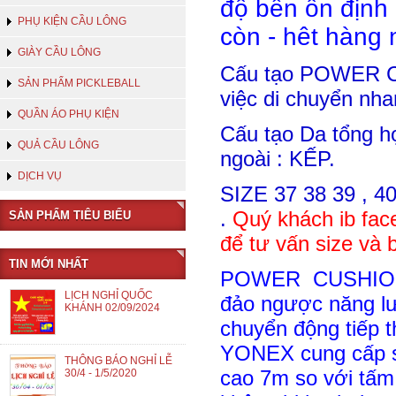
độ bền ổn định
PHỤ KIỆN CẦU LÔNG
còn - hêt hàng
GIÀY CẦU LÔNG
Cấu tạo POWER C
SẢN PHẨM PICKLEBALL
việc di chuyển nh
QUẦN ÁO PHỤ KIỆN
Cấu tạo Da tổng h
QUẢ CẦU LÔNG
ngoài : KẾP
.
DỊCH VỤ
SIZE 37 38 39 , 4
.
Quý khách ib fa
SẢN PHẨM TIÊU BIỂU
để tư vấn size và 
TIN MỚI NHẤT
POWER CUSHION đ
LỊCH NGHỈ QUỐC
đảo ngược năng lư
KHÁNH 02/09/2024
chuyển động tiếp t
YONEX cung cấp sứ
THÔNG BÁO NGHỈ LỄ
cao 7m so với tấm
30/4 - 1/5/2020