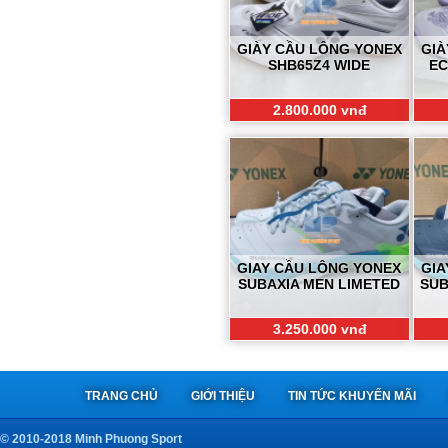
GIÀY CẦU LÔNG YONEX
GIÀ
SHB65Z4 WIDE
EC
2.800.000 vnđ
GIAY CẦU LÔNG YONEX
GIA
SUBAXIA MEN LIMETED
SUB
3.250.000 vnđ
TRANG CHỦ
GIỚI THIỆU
TIN TỨC KHUYẾN MÃI
© 2010-2018 Minh Phuong Sport