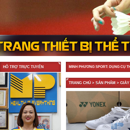
HỖ TRỢ TRỰC TUYẾN
MINH PHƯƠNG SPORT: DỤNG CỤ T
TRANG CHỦ
>
SẢN PHẨM
> GIÀY