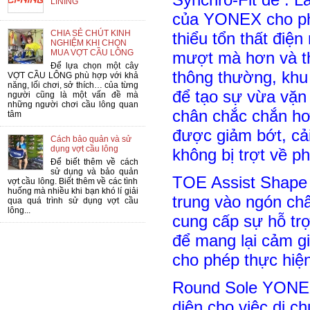
LINING
của YONEX cho phé
CHIA SẺ CHÚT KINH
thiểu tổn thất điệ
NGHIỆM KHI CHỌN
MUA VỢT CẦU LÔNG
mượt mà hơn và th
Để lựa chọn một cây
thông thường, khu
VỢT CẦU LÔNG phù hợp với khả
năng, lối chơi, sở thích… của từng
để tạo sự vừa vặn
người cũng là một vấn đề mà
những người chơi cầu lông quan
chân chắc chắn hơ
tâm
được giảm bớt, cả
Cách bảo quản và sử
dụng vợt cầu lông
không bị trợt về ph
Để biết thêm về cách
sử dụng và bảo quản
TOE Assist Shape 
vợt cầu lông. Biết thêm về các tình
huống mà nhiều khi bạn khó lí giải
trung vào ngón ch
qua quá trình sử dụng vợt cầu
lông...
cung cấp sự hỗ trợ
để mang lại cảm gi
cho phép thực hiệ
Round Sole YONEX 
diện cho việc di c