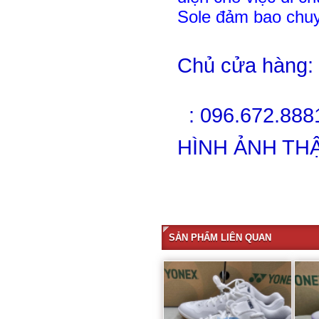
Sole đảm bao chuyể
Chủ
cửa
hàng
:
Mr
:
096.672.888
HÌNH ẢNH TH
SẢN PHẨM LIÊN QUAN