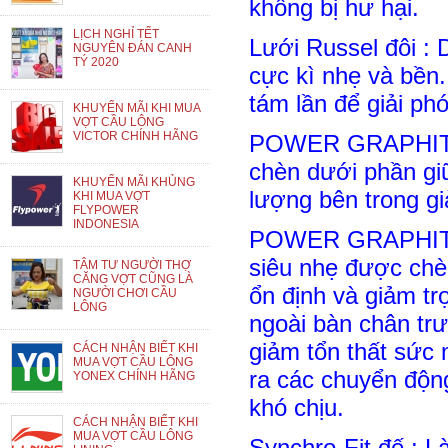
không bị hư hại.
LỊCH NGHỈ TẾT
Lưới Russel đôi : 
NGUYÊN ĐÁN CANH
TÝ 2020
cực kì nhẹ và bền.
tám lần để giải ph
KHUYẾN MÃI KHI MUA
VỢT CẦU LÔNG
VICTOR CHÍNH HÃNG
POWER GRAPHITE 
chèn dưới phần gi
KHUYẾN MÃI KHỦNG
lượng bên trong gi
KHI MUA VỢT
FLYPOWER
INDONESIA
POWER GRAPHITE L
siêu nhẹ được chè
TÂM TƯ NGƯỜI THỢ
CĂNG VỢT CŨNG LÀ
ổn định và giảm t
NGƯỜI CHƠI CẦU
LÔNG
ngoài bàn chân tr
giảm tổn thất sức
CÁCH NHẬN BIẾT KHI
MUA VỢT CẦU LÔNG
ra các chuyển độn
YONEX CHÍNH HÃNG
khó chịu.
CÁCH NHẬN BIẾT KHI
MUA VỢT CẦU LÔNG
Synchro-Fit đế : 