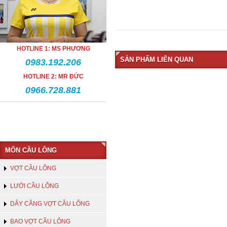
HOTLINE 1: MS PHƯƠNG
SẢN PHẨM LIÊN QUAN
0983.192.206
HOTLINE 2: MR ĐỨC
0966.728.881
MÔN CẦU LÔNG
VỢT CẦU LÔNG
LƯỚI CẦU LÔNG
DÂY CĂNG VỢT CẦU LÔNG
BAO VỢT CẦU LÔNG