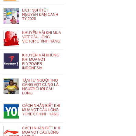
LỊCH NGHỈ TẾT
NGUYÊN ĐÁN CANH
TÝ 2020
KHUYẾN MÃI KHI MUA
VỢT CẦU LÔNG
VICTOR CHÍNH HÃNG
KHUYẾN MÃI KHỦNG
KHI MUA VỢT
FLYPOWER
INDONESIA
TÂM TƯ NGƯỜI THỢ
CĂNG VỢT CŨNG LÀ
NGƯỜI CHƠI CẦU
LÔNG
CÁCH NHẬN BIẾT KHI
MUA VỢT CẦU LÔNG
YONEX CHÍNH HÃNG
CÁCH NHẬN BIẾT KHI
MUA VỢT CẦU LÔNG