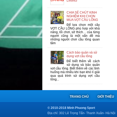
LINING
CHIA SẺ CHÚT KINH
NGHIỆM KHI CHỌN
MUA VỢT CẦU LÔNG
Để lựa chọn một cây
VỢT CẦU LÔNG phù hợp với khả
năng, lối chơi, sở thích… của từng
người cũng là một vấn đề mà
những người chơi cầu lông quan
tâm
Cách bảo quản và sử
dụng vợt cầu lông
Để biết thêm về cách
sử dụng và bảo quản
vợt cầu lông. Biết thêm về các tình
huống mà nhiều khi bạn khó lí giải
qua quá trình sử dụng vợt cầu
lông...
TRANG CHỦ
GIỚI THIỆU
© 2010-2018 Minh Phuong Sport
Địa chỉ: 302 Lê Trọng Tấn- Thanh Xuân- Hà Nội