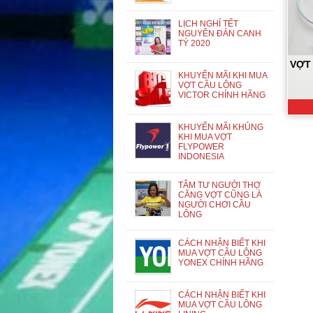
LỊCH NGHỈ TẾT
NGUYÊN ĐÁN CANH
TÝ 2020
VỢT 
KHUYẾN MÃI KHI MUA
VỢT CẦU LÔNG
VICTOR CHÍNH HÃNG
KHUYẾN MÃI KHỦNG
KHI MUA VỢT
FLYPOWER
INDONESIA
TÂM TƯ NGƯỜI THỢ
CĂNG VỢT CŨNG LÀ
NGƯỜI CHƠI CẦU
LÔNG
CÁCH NHẬN BIẾT KHI
MUA VỢT CẦU LÔNG
YONEX CHÍNH HÃNG
CÁCH NHẬN BIẾT KHI
MUA VỢT CẦU LÔNG