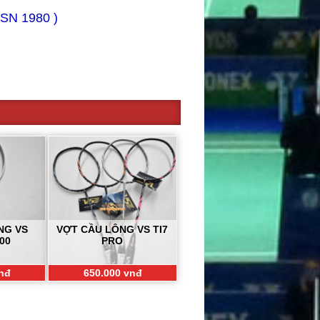
 SN 1980 )
NG VS
VỢT CẦU LÔNG VS TI7
00
PRO
nđ
650.000 vnđ