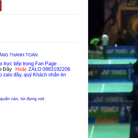
HÀNG THANH TOÁN.
trực tiếp trong Fan Page
o Đây
Hoặc
ZALO 0983192206
 zalo đầy, quý Khách nhắn tin
 quấn cán, túi đựng vợt.