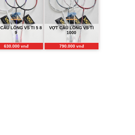
CẦU LÔNG VS TI 5 8
VỢT CẦU LÔNG VS TI
9
1000
630.000 vnđ
790.000 vnđ