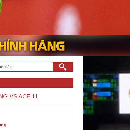
NG VS ACE 11
àng