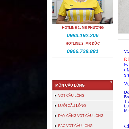
HOTLINE 1: MS PHƯƠNG
0983.192.206
HOTLINE 2: MR ĐỨC
0966.728.881
VỢ
Đ
F
( 
sh
Vợ
MÔN CẦU LÔNG
Độ
VỢT CẦU LÔNG
Ba
Tr
LƯỚI CẦU LÔNG
Lự
Ma
DÂY CĂNG VỢT CẦU LÔNG
C
BAO VỢT CẦU LÔNG