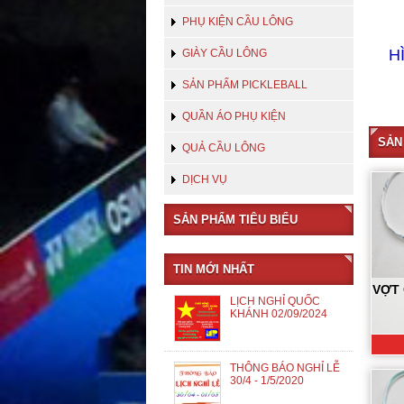
PHỤ KIỆN CẦU LÔNG
H
GIÀY CẦU LÔNG
SẢN PHẨM PICKLEBALL
QUẦN ÁO PHỤ KIỆN
SẢN
QUẢ CẦU LÔNG
DỊCH VỤ
SẢN PHẨM TIÊU BIỂU
TIN MỚI NHẤT
VỢT
LỊCH NGHỈ QUỐC
KHÁNH 02/09/2024
THÔNG BÁO NGHỈ LỄ
30/4 - 1/5/2020