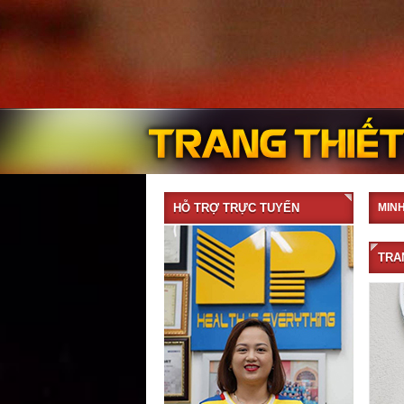
HỖ TRỢ TRỰC TUYẾN
MIN
TRA