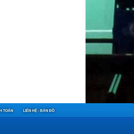
NH TOÁN
LIÊN HỆ - BẢN ĐỒ