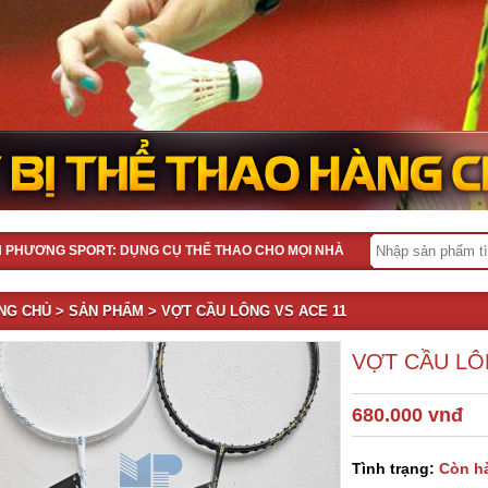
H PHƯƠNG SPORT: DỤNG CỤ THỂ THAO CHO MỌI NHÀ
NG CHỦ
>
SẢN PHẨM
> VỢT CẦU LÔNG VS ACE 11
VỢT CẦU LÔ
680.000 vnđ
Tình trạng:
Còn h