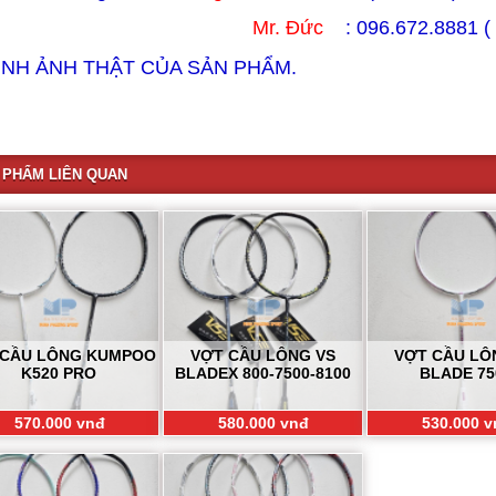
Mr. Đức
:
096.672.8881 (
ÌNH ẢNH THẬT CỦA SẢN PHẨM.
 PHẨM LIÊN QUAN
 CẦU LÔNG KUMPOO
VỢT CẦU LÔNG VS
VỢT CẦU LÔ
K520 PRO
BLADEX 800-7500-8100
BLADE 75
570.000 vnđ
580.000 vnđ
530.000 v