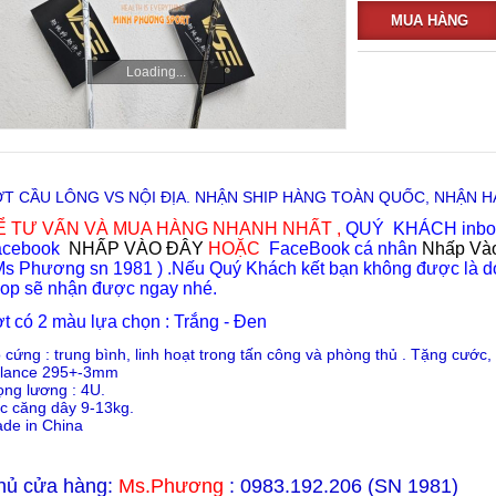
MUA HÀNG
Loading...
T CẦU LÔNG VS NỘI ĐỊA. NHẬN SHIP HÀNG TOÀN QUỐC, NHẬN 
Ể TƯ VẤN VÀ MUA HÀNG NHANH NHẤT ,
QUÝ KHÁCH inbox 
acebook
NHẤP VÀO ĐÂY
HOẶC
FaceBook cá nhân
Nhấp Và
Ms Phương sn 1981 ) .Nếu Quý Khách kết bạn không được là do
op sẽ nhận được ngay nhé.
t có 2 màu lựa chọn : Trắng - Đen
 cứng : trung bình, linh hoạt trong tấn công và phòng thủ . Tặng cước,
lance 295+-3mm
ọng lương : 4U.
c căng dây 9-13kg.
de in China
hủ
cửa
hàng
:
Ms.Phương
:
098
3.192.206 (SN 1981)