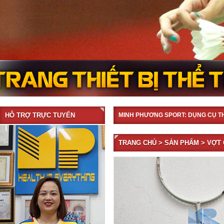
HỖ TRỢ TRỰC TUYẾN
MINH PHƯƠNG SPORT: DỤNG CỤ T
TRANG CHỦ
>
SẢN PHẨM
> VỢT 