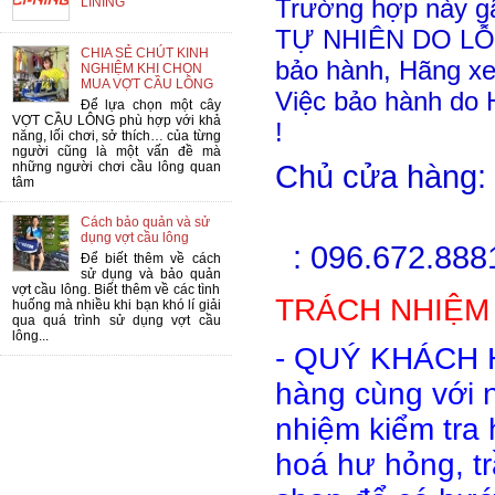
Trường hợp này g
LINING
TỰ NHIÊN DO LỖI
CHIA SẺ CHÚT KINH
bảo hành, Hãng xe
NGHIỆM KHI CHỌN
MUA VỢT CẦU LÔNG
Việc bảo hành do 
Để lựa chọn một cây
VỢT CẦU LÔNG phù hợp với khả
!
năng, lối chơi, sở thích… của từng
người cũng là một vấn đề mà
những người chơi cầu lông quan
Chủ
cửa
hàng
:
tâm
Mr
Cách bảo quản và sử
dụng vợt cầu lông
:
096.672.8881
Để biết thêm về cách
sử dụng và bảo quản
vợt cầu lông. Biết thêm về các tình
TRÁCH NHIỆM 
huống mà nhiều khi bạn khó lí giải
qua quá trình sử dụng vợt cầu
lông...
- QUÝ KHÁCH 
hàng cùng với 
nhiệm kiểm tra
hoá hư hỏng, tr