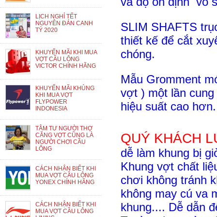
và độ ổn định vô s
LỊCH NGHỈ TẾT
NGUYÊN ĐÁN CANH
SLIM SHAFTS trục
TÝ 2020
thiết kế để cắt xu
chóng.
KHUYẾN MÃI KHI MUA
VỢT CẦU LÔNG
VICTOR CHÍNH HÃNG
Mẫu Gromment mới 
KHUYẾN MÃI KHỦNG
vợt ) một lần cung
KHI MUA VỢT
FLYPOWER
hiệu suất cao hơn.
INDONESIA
TÂM TƯ NGƯỜI THỢ
QUÝ KHÁCH L
CĂNG VỢT CŨNG LÀ
NGƯỜI CHƠI CẦU
LÔNG
dễ làm khung bị gi
Khung vợt chất liệ
CÁCH NHẬN BIẾT KHI
MUA VỢT CẦU LÔNG
chơi không tránh 
YONEX CHÍNH HÃNG
không may cú va m
khung.... Dễ dẫn đ
CÁCH NHẬN BIẾT KHI
MUA VỢT CẦU LÔNG