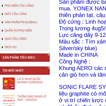
Sản phẩm đượ
c b
PHỤ KIỆN CẦU LÔNG
mua. YONEX NANOF
thiên phản tạt, cầ
GIÀY CẦU LÔNG
Độ cứng ; Linh hoạ
SẢN PHẨM PICKLEBALL
Trọng lương 4ug5/
QUẦN ÁO PHỤ KIỆN
Lực căng dây 9-12
QUẢ CẦU LÔNG
Màu sắc : Tím xám
Silver/sky blue)
DỊCH VỤ
Made in CHINA
SẢN PHẨM TIÊU BIỂU
Công Nghệ :
Khung AERO các đư
TIN MỚI NHẤT
cản gió hơn và tăn
LỊCH NGHỈ QUỐC
KHÁNH 02/09/2024
SONIC FLARE SYST
liệu graphite có 
THÔNG BÁO NGHỈ LỄ
ở vị trí chiến lượ
30/4 - 1/5/2020