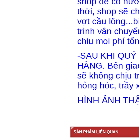
shop để có hướ
thời, shop sẽ c
vợt cầu lông...b
trình vận chuy
chịu mọi phí tổ
-SAU KHI QUÝ
HÀNG. Bên giao
sẽ không chịu t
hỏng hóc, trầy x
HÌNH ẢNH TH
SẢN PHẨM LIÊN QUAN