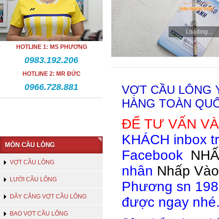
Loading...
HOTLINE 1: MS PHƯƠNG
0983.192.206
HOTLINE 2: MR ĐỨC
0966.728.881
VỢT CẦU LÔNG 
HÀNG TOÀN QUỐ
ĐỂ TƯ VẤN V
KHÁCH inbox tr
MÔN CẦU LÔNG
Facebook
NHẤ
VỢT CẦU LÔNG
nhân
Nhấp Vào
LƯỚI CẦU LÔNG
Phương sn 1981
DÂY CĂNG VỢT CẦU LÔNG
được ngay nhé
BAO VỢT CẦU LÔNG